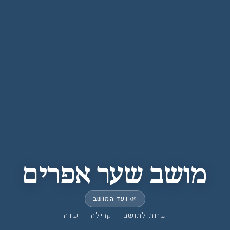
מושב שער אפרים
🌿 ועד המושב
שרות לתושב · קהילה · שדה