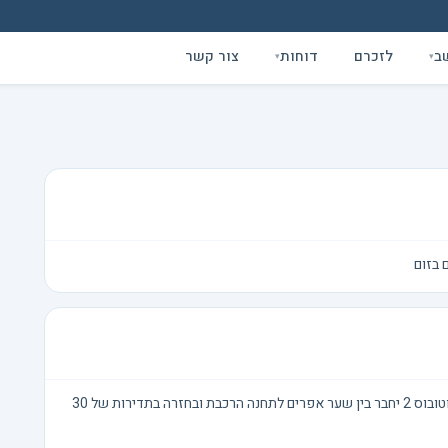
ב
לזכרם
דוחות
צור קשר
▾
▾
השבוע תיפתח תחנת הרכבת ,'השומרון-טייבה', קו אוטובוס 2 יחבר בין שער אפרים לתחנה הרכבת ובחזרה בתדירות של 30